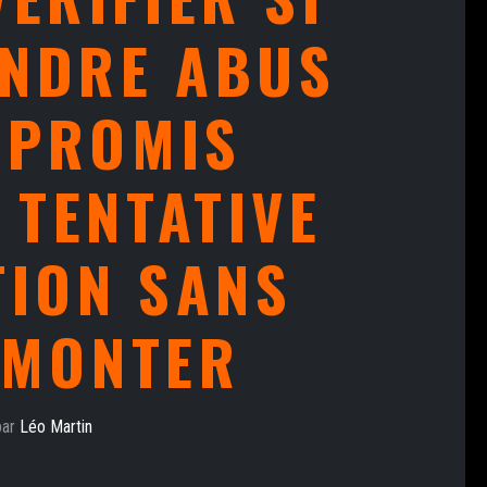
INDRE ABUS
MPROMIS
 TENTATIVE
TION SANS
ÉMONTER
par
Léo Martin